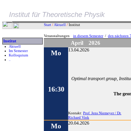
Institut für Theoretische Physik
Start
/
Aktuell
/
Institut
Veranstaltungen
in diesem Semester
/
den nächsten 
Institut
April
2026
Aktuell
13.04.2026
Im Semester
Mo
Kolloquium
..
Optimal transport group, Insti
16:30
The geom
Kontakt:
Prof. Jens Niemeyer / Dr.
Richard Vink
20.04.2026
Mo