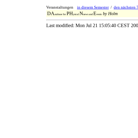
Veranstaltungen
in diesem Semester
/
den nächsten 
DA
PH
N
E
by Holm
atabase for
ysical
news and
vents
Last modified: Mon Jul 21 15:05:40 CEST 20