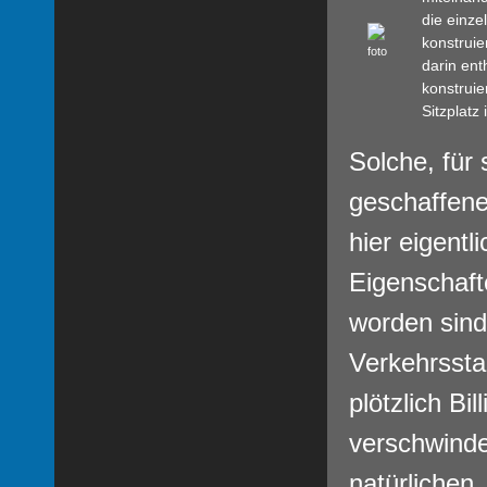
die einze
konstruie
darin ent
konstruier
Sitzplatz
Solche, für
geschaffene
hier eigent
Eigenschafte
worden sind.
Verkehrssta
plötzlich Bi
verschwinde
natürlichen