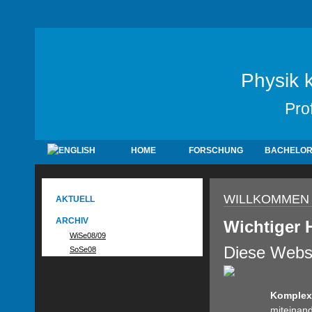
Physik 
Pro
HOME
FORSCHUNG
BACHELO
WILLKOMMEN
AKTUELL
ARCHIV
Wichtiger 
WiSe08/09
Diese Websi
SoSe08
Komplex
miteinand