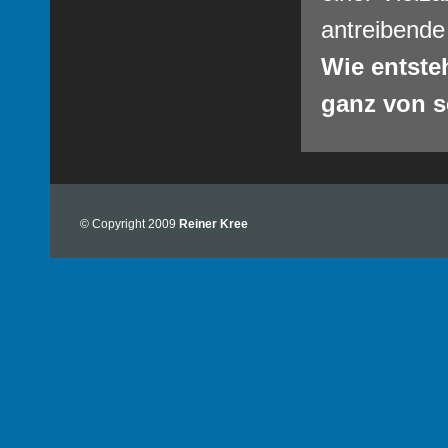
antreibende 
Wie entste
ganz von s
© Copyright 2009
Reiner Kree