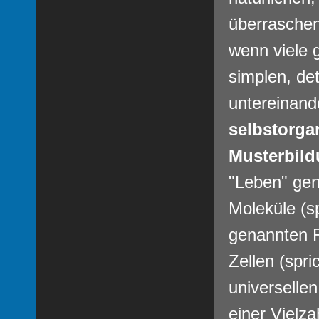
überraschen
wenn viele g
simplen, de
untereinand
selbstorgan
Musterbil
"Leben" gen
Moleküle (sp
genannten F
Zellen (spri
universelle
einer Vielz